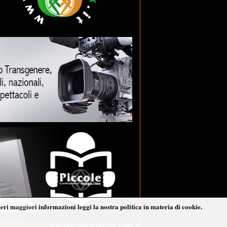
deri maggiori informazioni leggi la nostra politica in materia di cookie.
Ciò che vedi è ciò che trovi ®