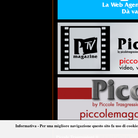
Informativa - Per una migliore navigazione questo sito fa uso di cookie 
Piccole Trasgressioni ®
P.I. 01974570382