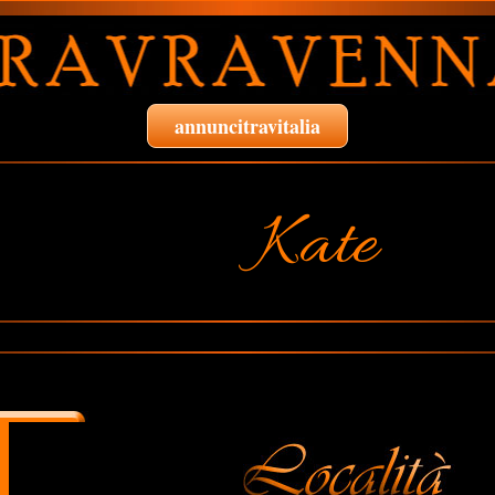
annuncitravitalia
Kate